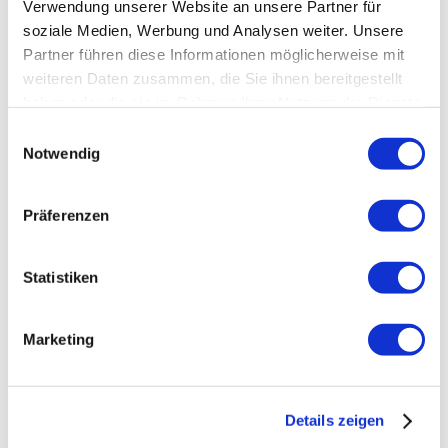
Verwendung unserer Website an unsere Partner für
soziale Medien, Werbung und Analysen weiter. Unsere
Partner führen diese Informationen möglicherweise mit
weiteren Daten zusammen, die Sie ihnen bereitgestellt
haben oder die sie im Rahmen Ihrer Nutzung der Dienste
gesammelt haben.
Einwilligungsauswahl
Notwendig
Präferenzen
Frauengesundheit: Das Beste für
Statistiken
mich! (10.04.26)
Gut gestärkt in den Wandel der Wechseljahre.
Marketing
Weitere Informationen
Details zeigen