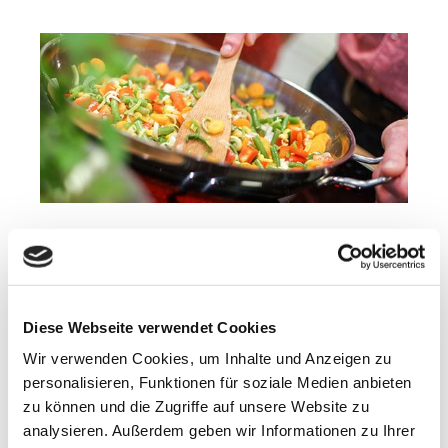
Alles Gute für das Mikrobiom
(21.05.26)
Diese Webseite verwendet Cookies
Am heutigen Abend können Sie Ihren Darm und Ihr
Mikrobiom mit einem leicht bekömmlichen Menü
Wir verwenden Cookies, um Inhalte und Anzeigen zu
verwöhnen.
personalisieren, Funktionen für soziale Medien anbieten
zu können und die Zugriffe auf unsere Website zu
Weitere Informationen
analysieren. Außerdem geben wir Informationen zu Ihrer